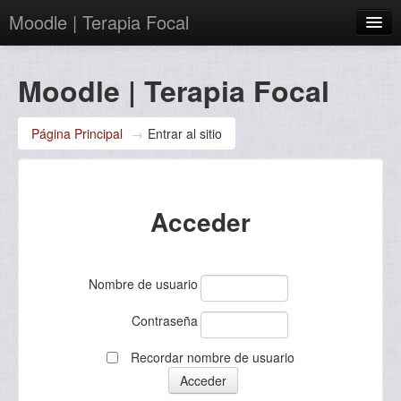
Moodle | Terapia Focal
Español - Internacional (es)
Moodle | Terapia Focal
Usted no se ha identificado.
Página Principal
→
Entrar al sitio
Acceder
Nombre de usuario
Contraseña
Recordar nombre de usuario